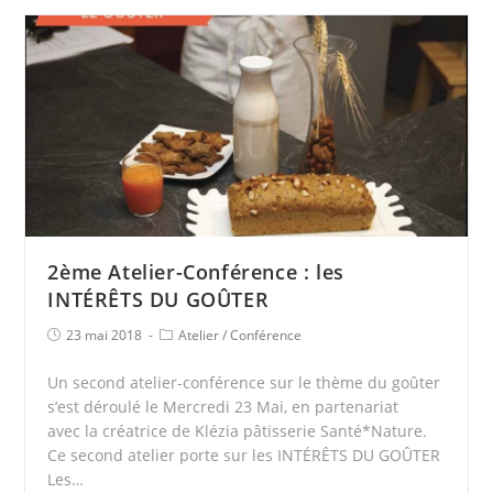
2ème Atelier-Conférence : les
INTÉRÊTS DU GOÛTER
23 mai 2018
Atelier
/
Conférence
Un second atelier-conférence sur le thème du goûter
s’est déroulé le Mercredi 23 Mai, en partenariat
avec la créatrice de Klézia pâtisserie Santé*Nature.
Ce second atelier porte sur les INTÉRÊTS DU GOÛTER
Les…