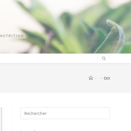
ONUTRITION
>
>
Oct